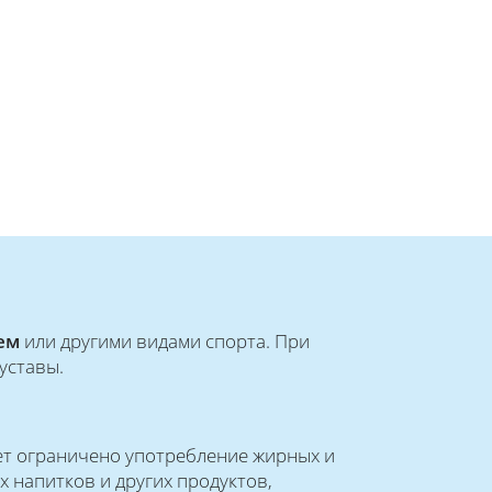
ем
или другими видами спорта. При
суставы.
дет ограничено употребление жирных и
х напитков и других продуктов,