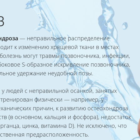
з
ндроза
— неправильное распределение
водит к изменению хрящевой ткани в местах
болезнь могут травмы позвоночника, инфекции,
боковое S-образное искривление позвоночника,
ельное удержание неудобной позы.
 у людей с неправильной осанкой, занятых
о тренирован физически — например, у
еханических причин, к развитию остеохондроза
в (в основном, кальция и фосфора), недостаток
ганца, цинка, витамина D). Не исключено, что
дственная предрасположенность.