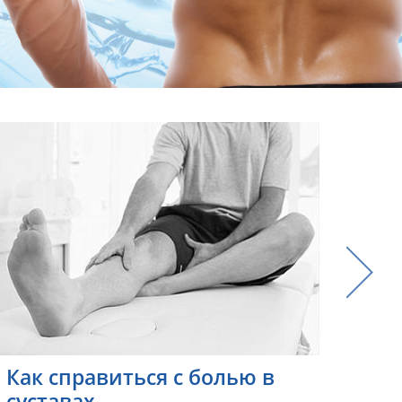
Как справиться с болью в
Как
суставах
сп