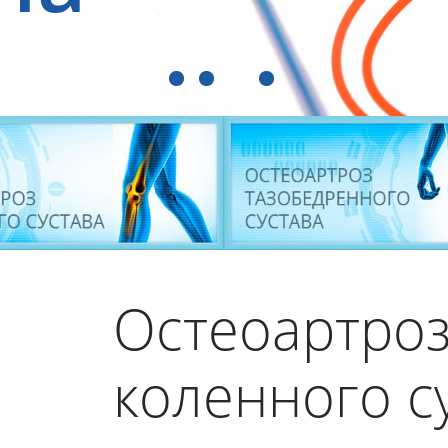
Остеоартро
коленного с