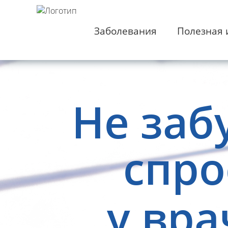
Заболевания
Полезная
Не заб
спро
у вра