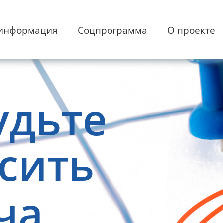
 информация
Соцпрограмма
О проекте
удьте
сить
ча