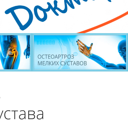
з
устава