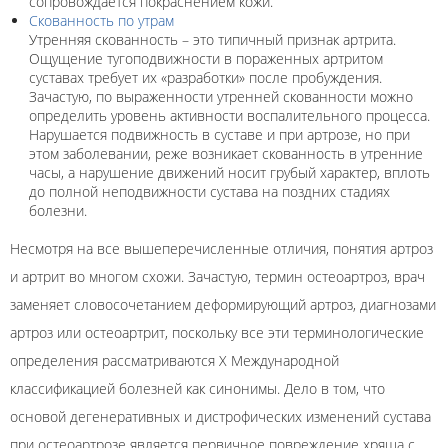
сопровождается покраснением кожи.
Скованность по утрам
Утренняя скованность – это типичный признак артрита.
Ощущение тугоподвижности в пораженных артритом
суставах требует их «разработки» после пробуждения.
Зачастую, по выраженности утренней скованности можно
определить уровень активности воспалительного процесса.
Нарушается подвижность в суставе и при артрозе, но при
этом заболевании, реже возникает скованность в утренние
часы, а нарушение движений носит грубый характер, вплоть
до полной неподвижности сустава на поздних стадиях
болезни.
Несмотря на все вышеперечисленные отличия, понятия артроз
и артрит во многом схожи. Зачастую, термин остеоартроз, врач
заменяет словосочетанием деформирующий артроз, диагнозами
артроз или остеоартрит, поскольку все эти терминологические
определения рассматриваются Х Международной
классификацией болезней как синонимы. Дело в том, что
основой дегенеративных и дистрофических изменений сустава
при остеоартрозе является первичное повреждение хряща с